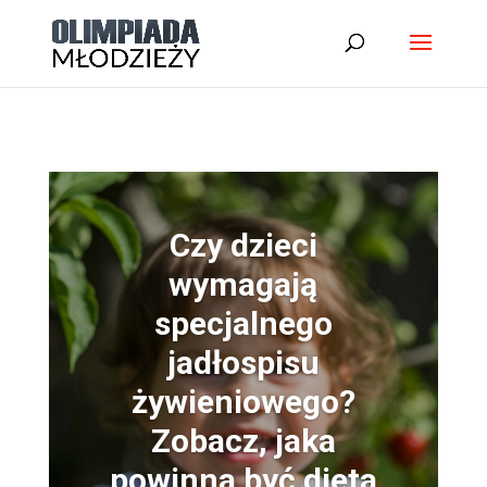
Czy dzieci
wymagają
specjalnego
jadłospisu
żywieniowego?
Zobacz, jaka
powinna być dieta