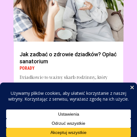
Jak zadbać o zdrowie dziadków? Opłać
sanatorium
PORADY
Dziadkowie to ważny skarb rodzinny, który
zasługuje na naszą troskę i wsparcie, zwłaszcza
jeśli...
OlimpiadaMlodziezy.pl
© 2026. Wszelkie prawa zastrzeżone