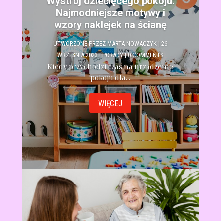
Wystroj dziecięcego pokoju:
Najmodniejsze motywy i
wzory naklejek na ścianę
UTWORZONE PRZEZ
MARTA NOWACZYK
|
26
WRZEŚNIA 2023
|
PORADY
| 0 COMMENTS
Kiedy przychodzi czas na urządzenie
pokoju dla...
WIĘCEJ