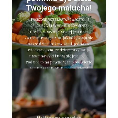
Twojego malucha!
UTWORZONE PRZEZ
MARTA NOWACZYK
|
15
GRUDNIA 2025
|
ŻYWIENIE
| 0 COMMENTS
Chyba znacznie łatwiej jest nam
zwrócić uwagę na to, jak odżywiają się
nasze dzieci niż my sami. Jednakże
wiedząc o tym, że dzieci przyjmują
nasze nawyki i uczą się jeść to, co
rodzice to na pewno warto poświęcić
temu zagadnieniu trochę więcej
czasu. Istotne jest aby...
WIĘCEJ