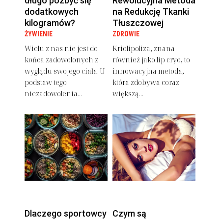
długo pozbyć się
Rewolucyjna Metoda
dodatkowych
na Redukcję Tkanki
kilogramów?
Tłuszczowej
ŻYWIENIE
ZDROWIE
Wielu z nas nie jest do
Kriolipoliza, znana
końca zadowolonych z
również jako lip cryo, to
wyglądu swojego ciała. U
innowacyjna metoda,
podstaw tego
która zdobywa coraz
niezadowolenia...
większą...
Dlaczego sportowcy
Czym są