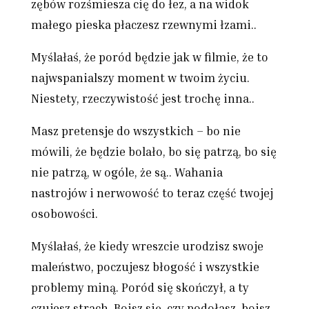
zębów rozśmiesza cię do łez, a na widok
małego pieska płaczesz rzewnymi łzami..
Myślałaś, że poród będzie jak w filmie, że to
najwspanialszy moment w twoim życiu.
Niestety, rzeczywistość jest trochę inna..
Masz pretensje do wszystkich – bo nie
mówili, że będzie bolało, bo się patrzą, bo się
nie patrzą, w ogóle, że są.. Wahania
nastrojów i nerwowość to teraz część twojej
osobowości.
Myślałaś, że kiedy wreszcie urodzisz swoje
maleństwo, poczujesz błogość i wszystkie
problemy miną. Poród się skończył, a ty
czujesz strach. Boisz się, czy podołasz, boisz