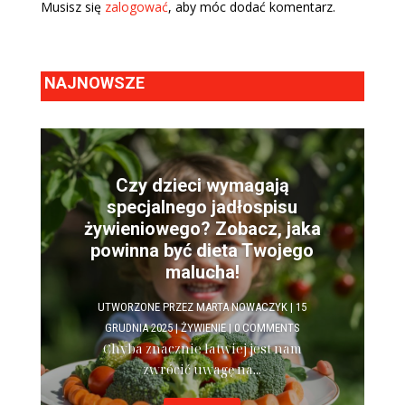
Musisz się
zalogować
, aby móc dodać komentarz.
NAJNOWSZE
Czy dzieci wymagają
specjalnego jadłospisu
żywieniowego? Zobacz, jaka
powinna być dieta Twojego
malucha!
UTWORZONE PRZEZ
MARTA NOWACZYK
|
15
GRUDNIA 2025
|
ŻYWIENIE
| 0 COMMENTS
Chyba znacznie łatwiej jest nam
zwrócić uwagę na...