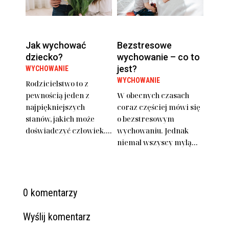
Jak wychować
Bezstresowe
dziecko?
wychowanie – co to
jest?
WYCHOWANIE
WYCHOWANIE
Rodzicielstwo to z
pewnością jeden z
W obecnych czasach
najpiękniejszych
coraz częściej mówi się
stanów, jakich może
o bezstresowym
doświadczyć człowiek....
wychowaniu. Jednak
niemal wszyscy mylą...
0 komentarzy
Wyślij komentarz