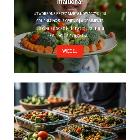
malucha!
UTWORZONE PRZEZ
MARTA NOWACZYK
|
15
GRUDNIA 2025
|
ŻYWIENIE
| 0 COMMENTS
Chyba znacznie łatwiej jest nam
zwrócić uwagę na...
WIĘCEJ