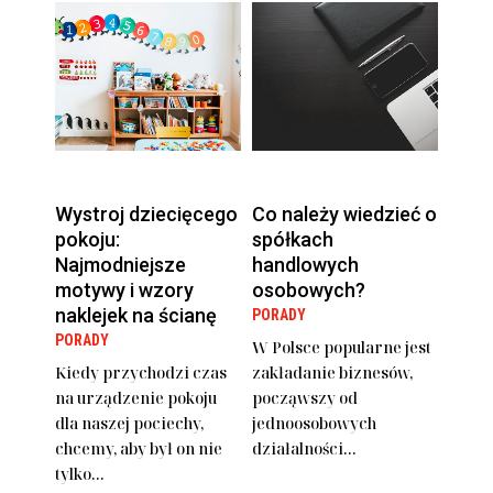
Wystroj dziecięcego
Co należy wiedzieć o
pokoju:
spółkach
Najmodniejsze
handlowych
motywy i wzory
osobowych?
naklejek na ścianę
PORADY
PORADY
W Polsce popularne jest
Kiedy przychodzi czas
zakładanie biznesów,
na urządzenie pokoju
począwszy od
dla naszej pociechy,
jednoosobowych
chcemy, aby był on nie
działalności...
tylko...