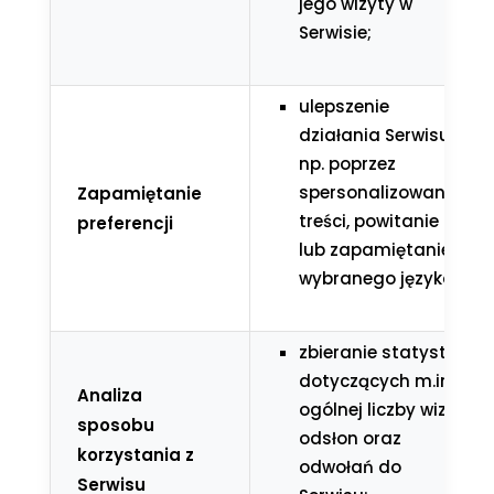
jego wizyty w
Serwisie;
ulepszenie
działania Serwisu
np. poprzez
spersonalizowane
Zapamiętanie
treści, powitanie
preferencji
lub zapamiętanie
wybranego języka;
zbieranie statystyk
dotyczących m.in.
Analiza
ogólnej liczby wizyt,
sposobu
odsłon oraz
korzystania z
odwołań do
Serwisu