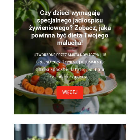
Czy dzieci wymagają
specjalnego jadłospisu
żywieniowego? Zobacz, jaka
powinna być dieta Twojego
malucha!
UTWORZONE PRZEZ
MARTA NOWACZYK
|
15
GRUDNIA 2025
|
ŻYWIENIE
| 0 COMMENTS
Chyba znacznie łatwiej jest nam
zwrócić uwagę na...
WIĘCEJ