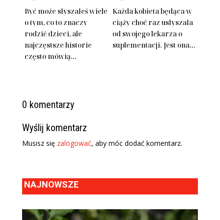
Być może słyszałeś wiele
Każda kobieta będąca w
o tym, co to znaczy
ciąży choć raz usłyszała
rodzić dzieci, ale
od swojego lekarza o
najczęstsze historie
suplementacji. Jest ona...
często mówią...
0 komentarzy
Wyślij komentarz
Musisz się
zalogować
, aby móc dodać komentarz.
NAJNOWSZE