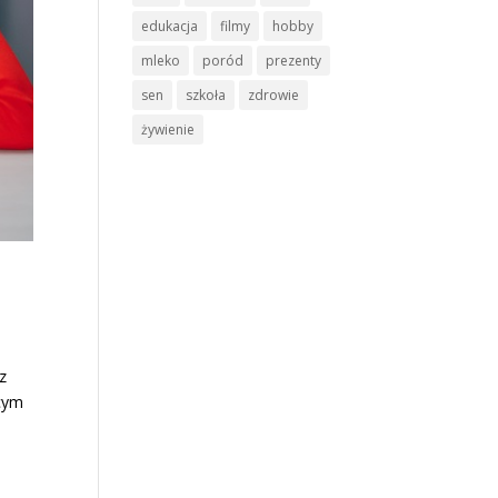
edukacja
filmy
hobby
mleko
poród
prezenty
sen
szkoła
zdrowie
żywienie
z
bcym