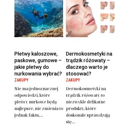
Płetwy kaloszowe,
Dermokosmetyki na
paskowe, gumowe –
trądzik różowaty –
jakie płetwy do
dlaczego warto je
nurkowania wybrać?
stosować?
ZAKUPY
ZAKUPY
Nie ma jednoznacznej
Dermokosmetyki na
odpowiedzi, które
trądzik różowaty to
płetwy nurkowe będą
niezwykle delikatne
najlepsze, nie zmienia to
produkty, które
jednak faktu,...
doskonale sprawdzają
się...