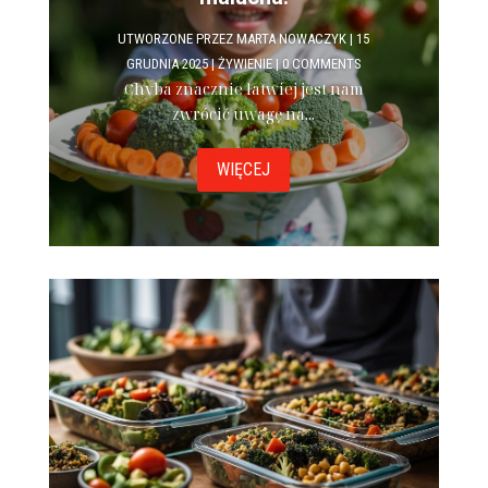
UTWORZONE PRZEZ
MARTA NOWACZYK
|
15
GRUDNIA 2025
|
ŻYWIENIE
| 0 COMMENTS
Chyba znacznie łatwiej jest nam
zwrócić uwagę na...
WIĘCEJ